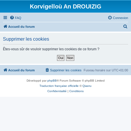
Korvigelloù An DROUIZIG
FAQ
Connexion
R
Accueil du forum
e
Supprimer les cookies
c
h
Êtes-vous sûr de vouloir supprimer les cookies de ce forum ?
e
r
c
Accueil du forum
Supprimer les cookies
Fuseau horaire sur
UTC+01:00
h
Développé par
phpBB
® Forum Software © phpBB Limited
e
Traduction française officielle
©
Qiaeru
r
Confidentialité
|
Conditions