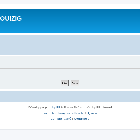
ROUIZIG
Développé par
phpBB
® Forum Software © phpBB Limited
Traduction française officielle
©
Qiaeru
Confidentialité
|
Conditions