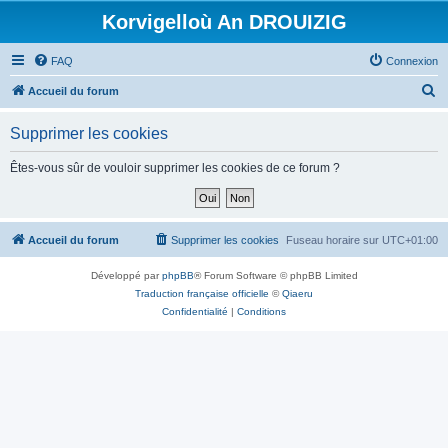
Korvigelloù An DROUIZIG
FAQ
Connexion
R
Accueil du forum
e
Supprimer les cookies
c
h
Êtes-vous sûr de vouloir supprimer les cookies de ce forum ?
e
r
c
Accueil du forum
Supprimer les cookies
Fuseau horaire sur
UTC+01:00
h
Développé par
phpBB
® Forum Software © phpBB Limited
e
Traduction française officielle
©
Qiaeru
r
Confidentialité
|
Conditions