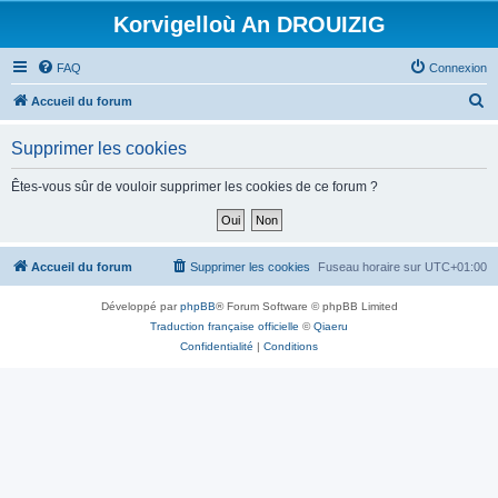
Korvigelloù An DROUIZIG
FAQ
Connexion
R
Accueil du forum
e
Supprimer les cookies
c
h
Êtes-vous sûr de vouloir supprimer les cookies de ce forum ?
e
r
c
Accueil du forum
Supprimer les cookies
Fuseau horaire sur
UTC+01:00
h
Développé par
phpBB
® Forum Software © phpBB Limited
e
Traduction française officielle
©
Qiaeru
r
Confidentialité
|
Conditions