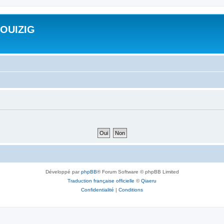
ROUIZIG
Développé par
phpBB
® Forum Software © phpBB Limited
Traduction française officielle
©
Qiaeru
Confidentialité
|
Conditions