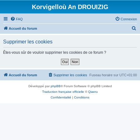
Korvigelloù An DROUIZIG
FAQ
Connexion
R
Accueil du forum
e
Supprimer les cookies
c
h
Êtes-vous sûr de vouloir supprimer les cookies de ce forum ?
e
r
c
Accueil du forum
Supprimer les cookies
Fuseau horaire sur
UTC+01:00
h
Développé par
phpBB
® Forum Software © phpBB Limited
e
Traduction française officielle
©
Qiaeru
r
Confidentialité
|
Conditions