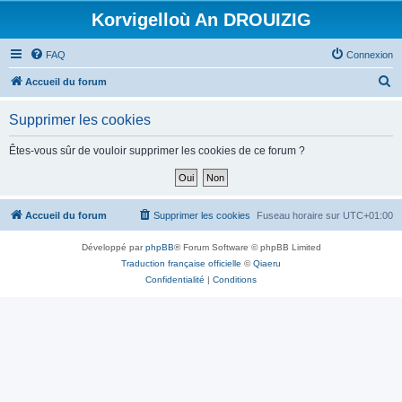
Korvigelloù An DROUIZIG
FAQ
Connexion
R
Accueil du forum
e
Supprimer les cookies
c
h
Êtes-vous sûr de vouloir supprimer les cookies de ce forum ?
e
r
c
Accueil du forum
Supprimer les cookies
Fuseau horaire sur
UTC+01:00
h
Développé par
phpBB
® Forum Software © phpBB Limited
e
Traduction française officielle
©
Qiaeru
r
Confidentialité
|
Conditions