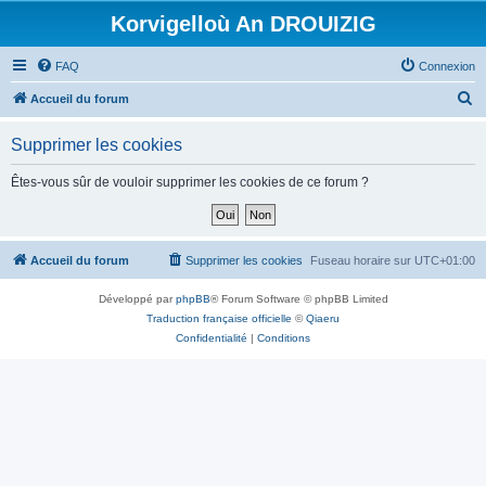
Korvigelloù An DROUIZIG
FAQ
Connexion
R
Accueil du forum
e
Supprimer les cookies
c
h
Êtes-vous sûr de vouloir supprimer les cookies de ce forum ?
e
r
c
Accueil du forum
Supprimer les cookies
Fuseau horaire sur
UTC+01:00
h
Développé par
phpBB
® Forum Software © phpBB Limited
e
Traduction française officielle
©
Qiaeru
r
Confidentialité
|
Conditions