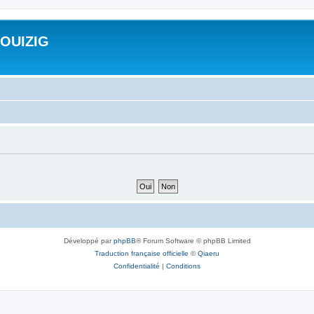
ROUIZIG
Développé par
phpBB
® Forum Software © phpBB Limited
Traduction française officielle
©
Qiaeru
Confidentialité
|
Conditions