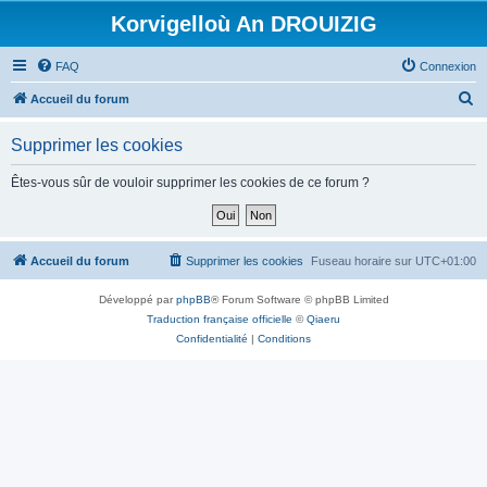
Korvigelloù An DROUIZIG
FAQ
Connexion
R
Accueil du forum
e
Supprimer les cookies
c
h
Êtes-vous sûr de vouloir supprimer les cookies de ce forum ?
e
r
c
Accueil du forum
Supprimer les cookies
Fuseau horaire sur
UTC+01:00
h
Développé par
phpBB
® Forum Software © phpBB Limited
e
Traduction française officielle
©
Qiaeru
r
Confidentialité
|
Conditions