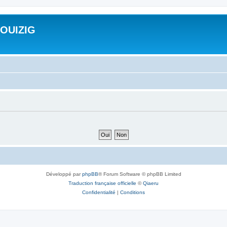
ROUIZIG
Développé par
phpBB
® Forum Software © phpBB Limited
Traduction française officielle
©
Qiaeru
Confidentialité
|
Conditions