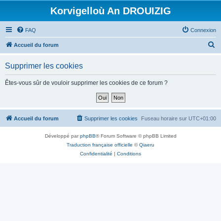
Korvigelloù An DROUIZIG
FAQ
Connexion
R
Accueil du forum
e
Supprimer les cookies
c
h
Êtes-vous sûr de vouloir supprimer les cookies de ce forum ?
e
r
c
Accueil du forum
Supprimer les cookies
Fuseau horaire sur
UTC+01:00
h
Développé par
phpBB
® Forum Software © phpBB Limited
e
Traduction française officielle
©
Qiaeru
r
Confidentialité
|
Conditions