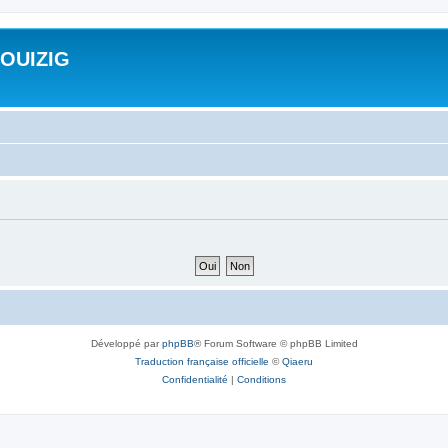
ROUIZIG
Développé par
phpBB
® Forum Software © phpBB Limited
Traduction française officielle
©
Qiaeru
Confidentialité
|
Conditions