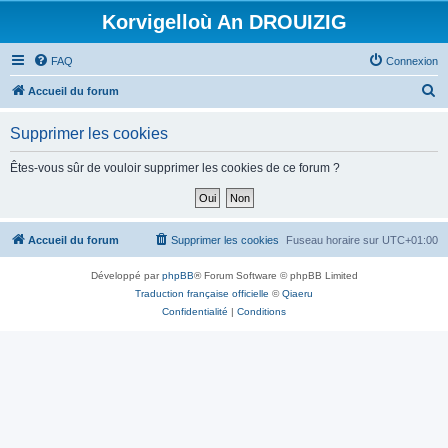
Korvigelloù An DROUIZIG
FAQ
Connexion
R
Accueil du forum
e
Supprimer les cookies
c
h
Êtes-vous sûr de vouloir supprimer les cookies de ce forum ?
e
r
c
Accueil du forum
Supprimer les cookies
Fuseau horaire sur
UTC+01:00
h
Développé par
phpBB
® Forum Software © phpBB Limited
e
Traduction française officielle
©
Qiaeru
r
Confidentialité
|
Conditions