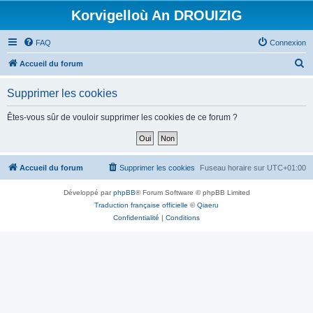
Korvigelloù An DROUIZIG
FAQ
Connexion
R
Accueil du forum
e
Supprimer les cookies
c
h
Êtes-vous sûr de vouloir supprimer les cookies de ce forum ?
e
r
c
Accueil du forum
Supprimer les cookies
Fuseau horaire sur
UTC+01:00
h
Développé par
phpBB
® Forum Software © phpBB Limited
e
Traduction française officielle
©
Qiaeru
r
Confidentialité
|
Conditions