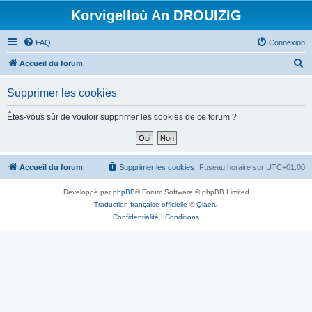
Korvigelloù An DROUIZIG
FAQ
Connexion
R
Accueil du forum
e
Supprimer les cookies
c
h
Êtes-vous sûr de vouloir supprimer les cookies de ce forum ?
e
r
c
Accueil du forum
Supprimer les cookies
Fuseau horaire sur
UTC+01:00
h
Développé par
phpBB
® Forum Software © phpBB Limited
e
Traduction française officielle
©
Qiaeru
r
Confidentialité
|
Conditions