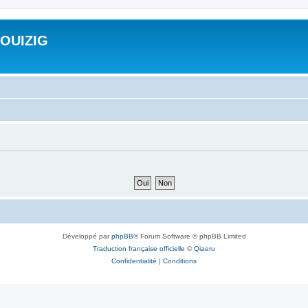
ROUIZIG
Développé par
phpBB
® Forum Software © phpBB Limited
Traduction française officielle
©
Qiaeru
Confidentialité
|
Conditions