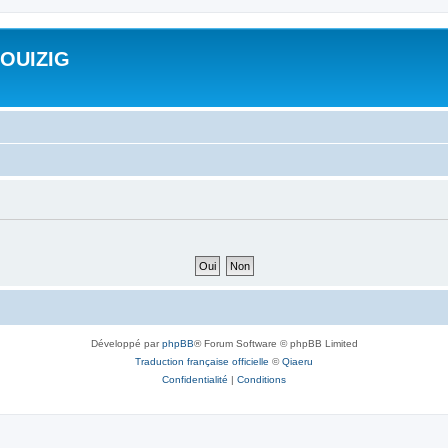
ROUIZIG
Développé par
phpBB
® Forum Software © phpBB Limited
Traduction française officielle
©
Qiaeru
Confidentialité
|
Conditions