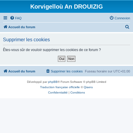
Korvigelloù An DROUIZIG
FAQ
Connexion
R
Accueil du forum
e
Supprimer les cookies
c
h
Êtes-vous sûr de vouloir supprimer les cookies de ce forum ?
e
r
c
Accueil du forum
Supprimer les cookies
Fuseau horaire sur
UTC+01:00
h
Développé par
phpBB
® Forum Software © phpBB Limited
e
Traduction française officielle
©
Qiaeru
r
Confidentialité
|
Conditions