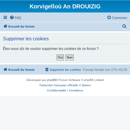
Korvigelloù An DROUIZIG
FAQ
Connexion
R
Accueil du forum
e
Supprimer les cookies
c
h
Êtes-vous sûr de vouloir supprimer les cookies de ce forum ?
e
r
c
Accueil du forum
Supprimer les cookies
Fuseau horaire sur
UTC+01:00
h
Développé par
phpBB
® Forum Software © phpBB Limited
e
Traduction française officielle
©
Qiaeru
r
Confidentialité
|
Conditions