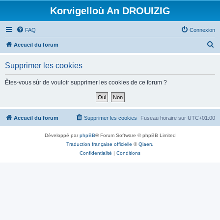
Korvigelloù An DROUIZIG
FAQ
Connexion
R
Accueil du forum
e
Supprimer les cookies
c
h
Êtes-vous sûr de vouloir supprimer les cookies de ce forum ?
e
r
c
Accueil du forum
Supprimer les cookies
Fuseau horaire sur
UTC+01:00
h
Développé par
phpBB
® Forum Software © phpBB Limited
e
Traduction française officielle
©
Qiaeru
r
Confidentialité
|
Conditions