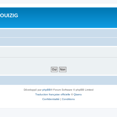
ROUIZIG
Développé par
phpBB
® Forum Software © phpBB Limited
Traduction française officielle
©
Qiaeru
Confidentialité
|
Conditions