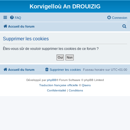
Korvigelloù An DROUIZIG
FAQ
Connexion
R
Accueil du forum
e
Supprimer les cookies
c
h
Êtes-vous sûr de vouloir supprimer les cookies de ce forum ?
e
r
c
Accueil du forum
Supprimer les cookies
Fuseau horaire sur
UTC+01:00
h
Développé par
phpBB
® Forum Software © phpBB Limited
e
Traduction française officielle
©
Qiaeru
r
Confidentialité
|
Conditions