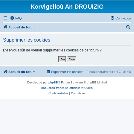
Korvigelloù An DROUIZIG
FAQ
Connexion
R
Accueil du forum
e
Supprimer les cookies
c
h
Êtes-vous sûr de vouloir supprimer les cookies de ce forum ?
e
r
c
Accueil du forum
Supprimer les cookies
Fuseau horaire sur
UTC+01:00
h
Développé par
phpBB
® Forum Software © phpBB Limited
e
Traduction française officielle
©
Qiaeru
r
Confidentialité
|
Conditions