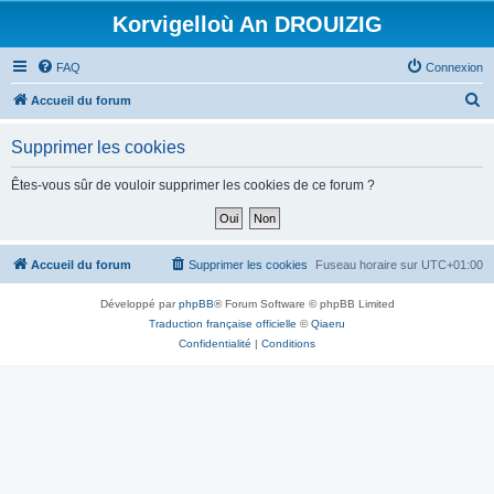
Korvigelloù An DROUIZIG
FAQ
Connexion
R
Accueil du forum
e
Supprimer les cookies
c
h
Êtes-vous sûr de vouloir supprimer les cookies de ce forum ?
e
r
c
Accueil du forum
Supprimer les cookies
Fuseau horaire sur
UTC+01:00
h
Développé par
phpBB
® Forum Software © phpBB Limited
e
Traduction française officielle
©
Qiaeru
r
Confidentialité
|
Conditions