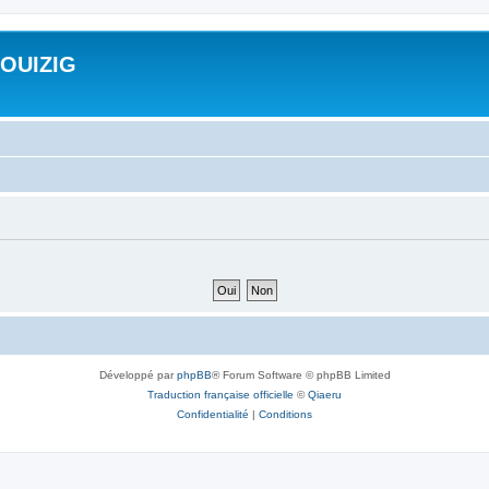
ROUIZIG
Développé par
phpBB
® Forum Software © phpBB Limited
Traduction française officielle
©
Qiaeru
Confidentialité
|
Conditions