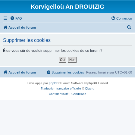
Korvigelloù An DROUIZIG
FAQ
Connexion
R
Accueil du forum
e
Supprimer les cookies
c
h
Êtes-vous sûr de vouloir supprimer les cookies de ce forum ?
e
r
c
Accueil du forum
Supprimer les cookies
Fuseau horaire sur
UTC+01:00
h
Développé par
phpBB
® Forum Software © phpBB Limited
e
Traduction française officielle
©
Qiaeru
r
Confidentialité
|
Conditions