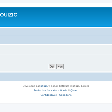
ROUIZIG
Développé par
phpBB
® Forum Software © phpBB Limited
Traduction française officielle
©
Qiaeru
Confidentialité
|
Conditions