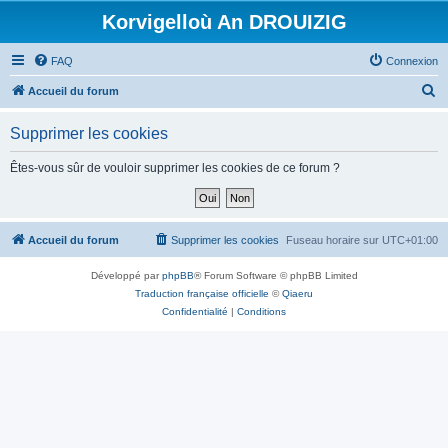
Korvigelloù An DROUIZIG
FAQ
Connexion
R
Accueil du forum
e
Supprimer les cookies
c
h
Êtes-vous sûr de vouloir supprimer les cookies de ce forum ?
e
r
c
Accueil du forum
Supprimer les cookies
Fuseau horaire sur
UTC+01:00
h
Développé par
phpBB
® Forum Software © phpBB Limited
e
Traduction française officielle
©
Qiaeru
r
Confidentialité
|
Conditions