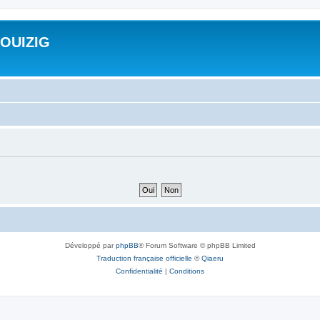
ROUIZIG
Développé par
phpBB
® Forum Software © phpBB Limited
Traduction française officielle
©
Qiaeru
Confidentialité
|
Conditions