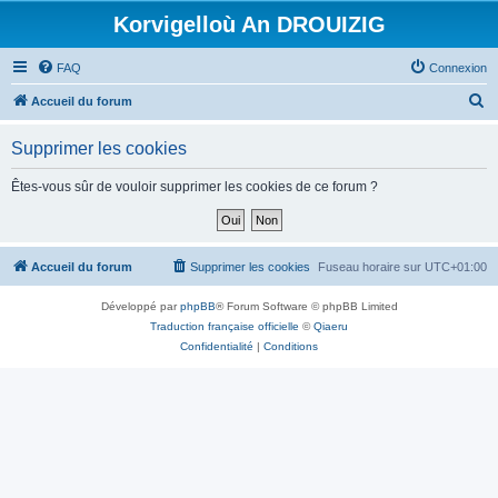
Korvigelloù An DROUIZIG
FAQ
Connexion
R
Accueil du forum
e
Supprimer les cookies
c
h
Êtes-vous sûr de vouloir supprimer les cookies de ce forum ?
e
r
c
Accueil du forum
Supprimer les cookies
Fuseau horaire sur
UTC+01:00
h
Développé par
phpBB
® Forum Software © phpBB Limited
e
Traduction française officielle
©
Qiaeru
r
Confidentialité
|
Conditions