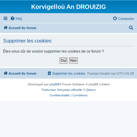
Korvigelloù An DROUIZIG
FAQ
Connexion
R
Accueil du forum
e
Supprimer les cookies
c
h
Êtes-vous sûr de vouloir supprimer les cookies de ce forum ?
e
r
c
Accueil du forum
Supprimer les cookies
Fuseau horaire sur
UTC+01:00
h
Développé par
phpBB
® Forum Software © phpBB Limited
e
Traduction française officielle
©
Qiaeru
r
Confidentialité
|
Conditions