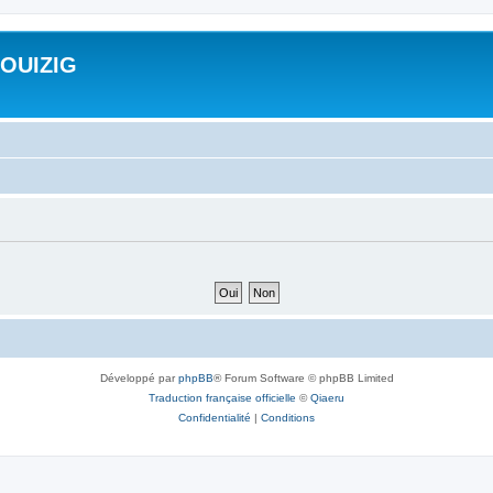
ROUIZIG
Développé par
phpBB
® Forum Software © phpBB Limited
Traduction française officielle
©
Qiaeru
Confidentialité
|
Conditions