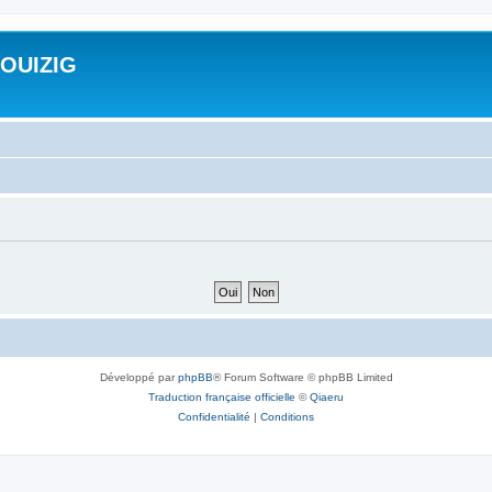
ROUIZIG
Développé par
phpBB
® Forum Software © phpBB Limited
Traduction française officielle
©
Qiaeru
Confidentialité
|
Conditions