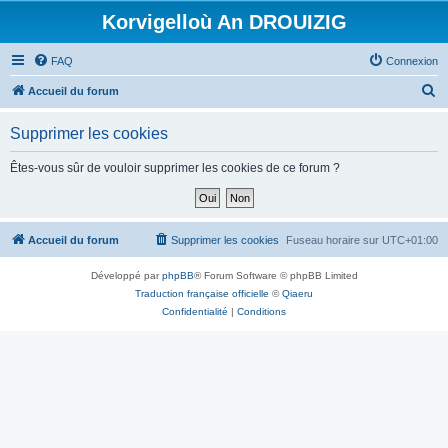
Korvigelloù An DROUIZIG
FAQ
Connexion
R
Accueil du forum
e
Supprimer les cookies
c
h
Êtes-vous sûr de vouloir supprimer les cookies de ce forum ?
e
r
c
Accueil du forum
Supprimer les cookies
Fuseau horaire sur
UTC+01:00
h
Développé par
phpBB
® Forum Software © phpBB Limited
e
Traduction française officielle
©
Qiaeru
r
Confidentialité
|
Conditions