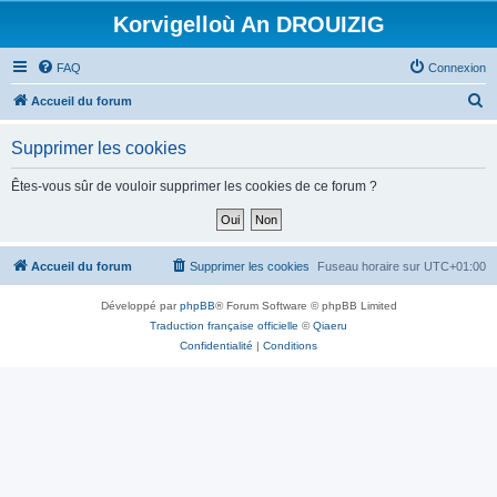
Korvigelloù An DROUIZIG
FAQ
Connexion
R
Accueil du forum
e
Supprimer les cookies
c
h
Êtes-vous sûr de vouloir supprimer les cookies de ce forum ?
e
r
c
Accueil du forum
Supprimer les cookies
Fuseau horaire sur
UTC+01:00
h
Développé par
phpBB
® Forum Software © phpBB Limited
e
Traduction française officielle
©
Qiaeru
r
Confidentialité
|
Conditions