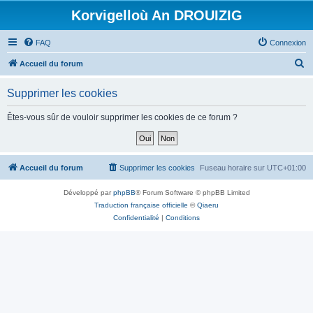
Korvigelloù An DROUIZIG
FAQ
Connexion
R
Accueil du forum
e
Supprimer les cookies
c
h
Êtes-vous sûr de vouloir supprimer les cookies de ce forum ?
e
r
c
Accueil du forum
Supprimer les cookies
Fuseau horaire sur
UTC+01:00
h
Développé par
phpBB
® Forum Software © phpBB Limited
e
Traduction française officielle
©
Qiaeru
r
Confidentialité
|
Conditions