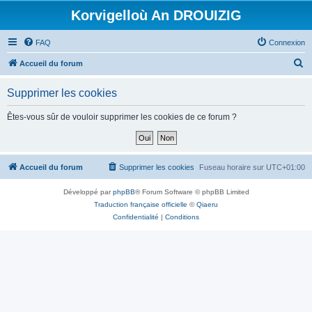
Korvigelloù An DROUIZIG
FAQ
Connexion
R
Accueil du forum
e
Supprimer les cookies
c
h
Êtes-vous sûr de vouloir supprimer les cookies de ce forum ?
e
r
c
Accueil du forum
Supprimer les cookies
Fuseau horaire sur
UTC+01:00
h
Développé par
phpBB
® Forum Software © phpBB Limited
e
Traduction française officielle
©
Qiaeru
r
Confidentialité
|
Conditions