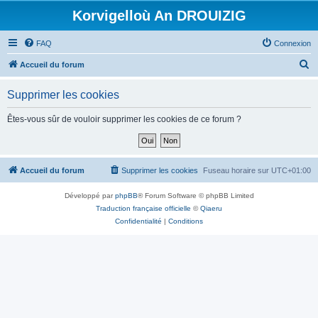
Korvigelloù An DROUIZIG
FAQ
Connexion
R
Accueil du forum
e
Supprimer les cookies
c
h
Êtes-vous sûr de vouloir supprimer les cookies de ce forum ?
e
r
c
Accueil du forum
Supprimer les cookies
Fuseau horaire sur
UTC+01:00
h
Développé par
phpBB
® Forum Software © phpBB Limited
e
Traduction française officielle
©
Qiaeru
r
Confidentialité
|
Conditions