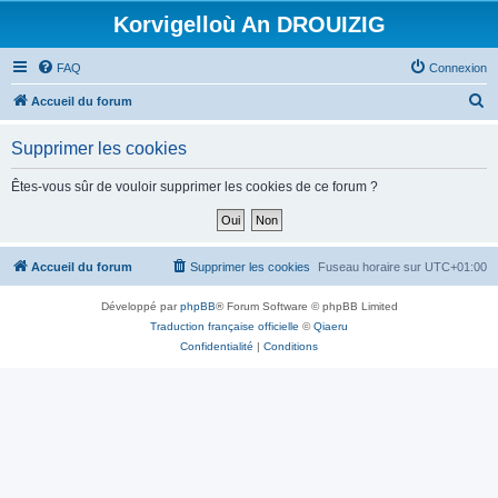
Korvigelloù An DROUIZIG
FAQ
Connexion
R
Accueil du forum
e
Supprimer les cookies
c
h
Êtes-vous sûr de vouloir supprimer les cookies de ce forum ?
e
r
c
Accueil du forum
Supprimer les cookies
Fuseau horaire sur
UTC+01:00
h
Développé par
phpBB
® Forum Software © phpBB Limited
e
Traduction française officielle
©
Qiaeru
r
Confidentialité
|
Conditions