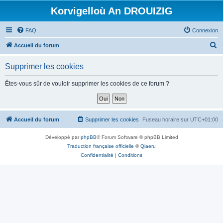
Korvigelloù An DROUIZIG
FAQ
Connexion
R
Accueil du forum
e
Supprimer les cookies
c
h
Êtes-vous sûr de vouloir supprimer les cookies de ce forum ?
e
r
c
Accueil du forum
Supprimer les cookies
Fuseau horaire sur
UTC+01:00
h
Développé par
phpBB
® Forum Software © phpBB Limited
e
Traduction française officielle
©
Qiaeru
r
Confidentialité
|
Conditions