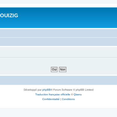
ROUIZIG
Développé par
phpBB
® Forum Software © phpBB Limited
Traduction française officielle
©
Qiaeru
Confidentialité
|
Conditions