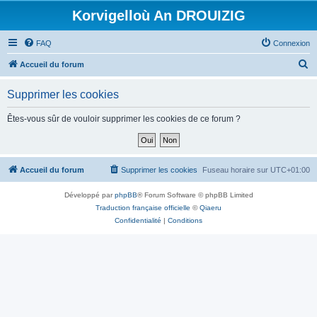
Korvigelloù An DROUIZIG
FAQ
Connexion
R
Accueil du forum
e
Supprimer les cookies
c
h
Êtes-vous sûr de vouloir supprimer les cookies de ce forum ?
e
r
c
Accueil du forum
Supprimer les cookies
Fuseau horaire sur
UTC+01:00
h
Développé par
phpBB
® Forum Software © phpBB Limited
e
Traduction française officielle
©
Qiaeru
r
Confidentialité
|
Conditions