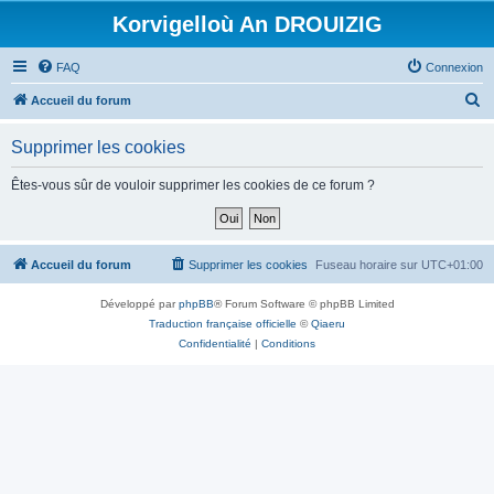
Korvigelloù An DROUIZIG
FAQ
Connexion
R
Accueil du forum
e
Supprimer les cookies
c
h
Êtes-vous sûr de vouloir supprimer les cookies de ce forum ?
e
r
c
Accueil du forum
Supprimer les cookies
Fuseau horaire sur
UTC+01:00
h
Développé par
phpBB
® Forum Software © phpBB Limited
e
Traduction française officielle
©
Qiaeru
r
Confidentialité
|
Conditions