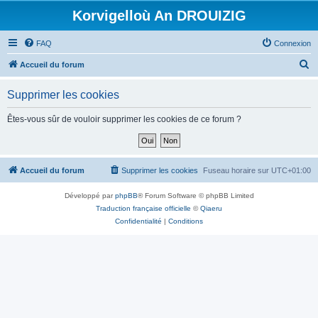
Korvigelloù An DROUIZIG
FAQ
Connexion
R
Accueil du forum
e
Supprimer les cookies
c
h
Êtes-vous sûr de vouloir supprimer les cookies de ce forum ?
e
r
c
Accueil du forum
Supprimer les cookies
Fuseau horaire sur
UTC+01:00
h
Développé par
phpBB
® Forum Software © phpBB Limited
e
Traduction française officielle
©
Qiaeru
r
Confidentialité
|
Conditions