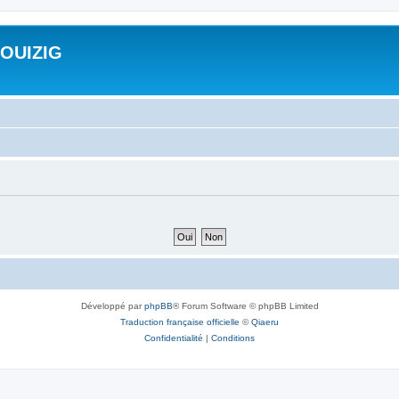
ROUIZIG
Développé par
phpBB
® Forum Software © phpBB Limited
Traduction française officielle
©
Qiaeru
Confidentialité
|
Conditions