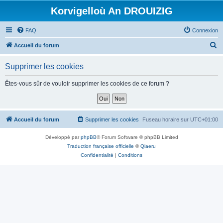
Korvigelloù An DROUIZIG
FAQ
Connexion
R
Accueil du forum
e
Supprimer les cookies
c
h
Êtes-vous sûr de vouloir supprimer les cookies de ce forum ?
e
r
c
Accueil du forum
Supprimer les cookies
Fuseau horaire sur
UTC+01:00
h
Développé par
phpBB
® Forum Software © phpBB Limited
e
Traduction française officielle
©
Qiaeru
r
Confidentialité
|
Conditions