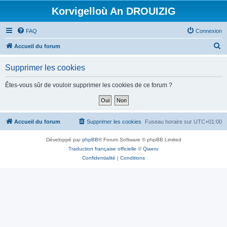
Korvigelloù An DROUIZIG
FAQ
Connexion
R
Accueil du forum
e
Supprimer les cookies
c
h
Êtes-vous sûr de vouloir supprimer les cookies de ce forum ?
e
r
c
Accueil du forum
Supprimer les cookies
Fuseau horaire sur
UTC+01:00
h
Développé par
phpBB
® Forum Software © phpBB Limited
e
Traduction française officielle
©
Qiaeru
r
Confidentialité
|
Conditions