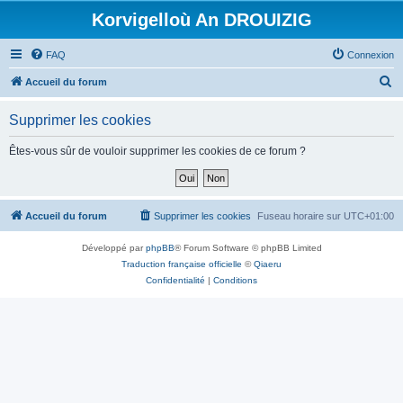
Korvigelloù An DROUIZIG
FAQ
Connexion
R
Accueil du forum
e
Supprimer les cookies
c
h
Êtes-vous sûr de vouloir supprimer les cookies de ce forum ?
e
r
c
Accueil du forum
Supprimer les cookies
Fuseau horaire sur
UTC+01:00
h
Développé par
phpBB
® Forum Software © phpBB Limited
e
Traduction française officielle
©
Qiaeru
r
Confidentialité
|
Conditions