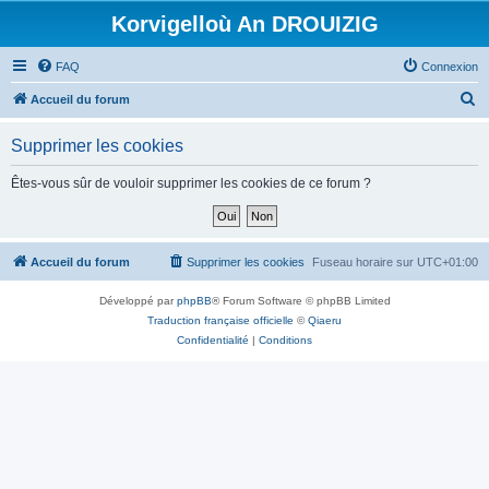
Korvigelloù An DROUIZIG
FAQ
Connexion
R
Accueil du forum
e
Supprimer les cookies
c
h
Êtes-vous sûr de vouloir supprimer les cookies de ce forum ?
e
r
c
Accueil du forum
Supprimer les cookies
Fuseau horaire sur
UTC+01:00
h
Développé par
phpBB
® Forum Software © phpBB Limited
e
Traduction française officielle
©
Qiaeru
r
Confidentialité
|
Conditions